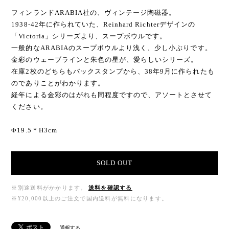
フィンランドARABIA社の、ヴィンテージ陶磁器。
1938‐42年に作られていた、Reinhard Richterデザインの
「Victoria」シリーズより、スープボウルです。
一般的なARABIAのスープボウルより浅く、少し小ぶりです。
金彩のウェーブラインと朱色の星が、愛らしいシリーズ。
在庫2枚のどちらもバックスタンプから、38年9月に作られたも
のでありことがわかります。
経年による金彩のはがれも同程度ですので、アソートとさせて
ください。
Φ19.5＊H3cm
SOLD OUT
※別途送料がかかります。
送料を確認する
※¥20,000以上のご注文で国内送料が無料になります。
通報する